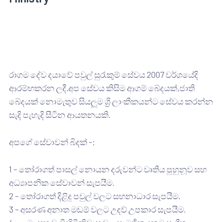
රාගම දේව දයාවේ පවුල් සුරැකුම් සේවය 2007 වර්ශයේදි
ආරම්භකරන ලදී.අප සේවය කිසිම ආගම් බේදයක්,ජාති
බේදයක් නොමැතුව සියලූම ශ්‍රි ලාංකීකයන්ට සේවය කරන්න
සැදි පැහැදි සීටින ආයතනයකි.
අපගේ සේවාවන් බිදක් -:
1 – තෝරාගත් පාසල් නොයන දරුවන්ට වෘතීය පුහුනූව සහ
අධ්‍යාපනික සේවාවන් සැපයීම.
2 – තෝරාගත් දිළිදු පවුල් වලට සහනාධාර සැපයීම.
3 – අසරණ අනාත මඩම් වලට උදව් උපකාර සැපයීම.