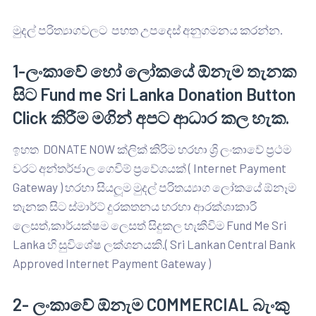
මුදල් පරිත්‍යාගවලට පහත උපදෙස් අනුගමනය කරන්න.
1-ලංකාවේ හෝ ලෝකයේ ඕනැම තැනක
සිට Fund me Sri Lanka Donation Button
Click කිරීම මගින් අපට ආධාර කල හැක.
ඉහත DONATE NOW ක්ලික් කිරිම හරහා ශ්‍රි ලංකාවේ ප්‍රථම
වරට අන්තර්ජාල ගෙවිම් ප්‍රවේශයක් ( Internet Payment
Gateway ) හරහා සියලූම මුදල් පරිතය්‍යාග ලෝකයේ ඕනෑම
තැනක සිට ස්මාර්ට් දුරකතනය හරහා ආරක්ශාකාරි
ලෙසත්,කාර්යක්ෂම ලෙසත් සිදුකල හැකීවිම Fund Me Sri
Lanka හි සුවිශේෂ ලක්ශනයකි.( Sri Lankan Central Bank
Approved Internet Payment Gateway )
2- ලංකාවේ ඕනැම COMMERCIAL බැංකු