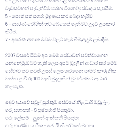
4 – ළමා සහ වැඩීහිටීනිවාස වල සාමජීකයනට සංගීත
වැඩසටහන් පැවැත්වීම හරහා වීනෝදාස්වාදය සැපයීම.
5 – පොත් පත් සගරා මුද්‍රණය කර බෙදා හැරීම.
6 – අසරණ රෝගින් හට බෙහෙත් ගැනිමට උදව් උපකාර
කිරීම.
7 – අසරණ අනාත මඩම් වලට කෑම බීම,ඇදුම් ලබාදීම.
2007 වසරේ සිටම අප මෙම සේවාවන් පවත්වාගෙන
යන්නේමු.ඔබට හැකි ලෙස අපට මූදලින් ආධාර කර මෙම
සේවාව තව තවත් උසස් ලෙස කරගෙන යාමට කාරුනික
වන්න.පූංචී රු.100 වැනි මුදලකින් වුවත් ඔබට ආධාර
කලහැක.
දේව දයාවේ පවුල් සුරැකුම් සේවයේ නිළධාරි මඩූල්ල.
ගරු සභාපති – S පුෂ්පරාජ් පියතුමා.
ගරු ලේකම් – ලුෂන් ඇන්තනී පියතුමා.
ගරු භාණ්ඩාගාරික – ජොයි නීරෝෂන් මහතා.