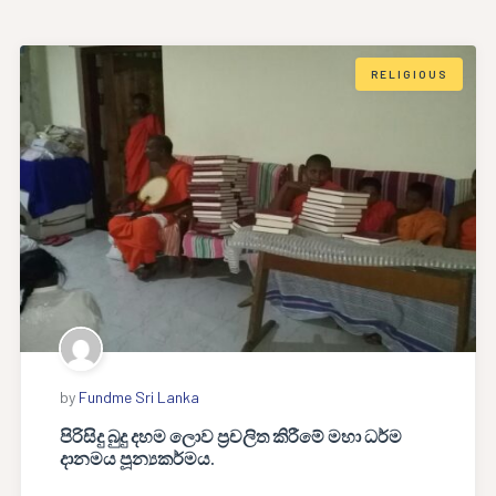
RELIGIOUS
by
Fundme Sri Lanka
පිරිසිදු බුදු දහම ලොව ප්‍රචලිත කිරීමේ මහා ධර්ම
දානමය පූන්‍යකර්මය.