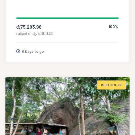
රු
75,293.98
100%
raised of
රු
75,000.00
0 Days to go
RELIGIOUS