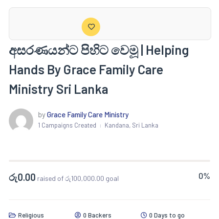
අසරණයන්ට පිහිට වෙමූ | Helping
Hands By Grace Family Care
Ministry Sri Lanka
by
Grace Family Care Ministry
1 Campaigns Created
Kandana, Sri Lanka
|
0%
රු
0.00
raised of
රු
100,000.00
goal
Religious
0 Backers
0 Days to go