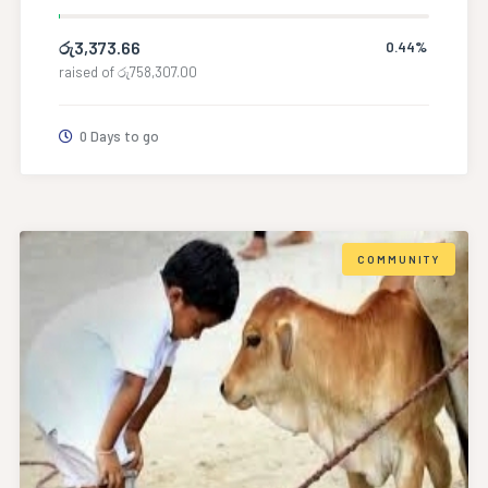
රු
3,373.66
0.44%
raised of
රු
758,307.00
0 Days to go
COMMUNITY