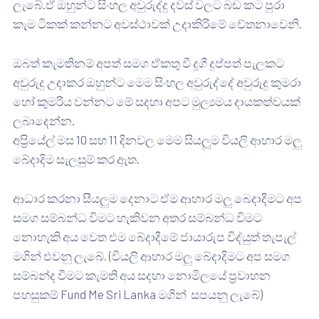
ලැබේ.ඒ ඔහුන්ට සිංහල අවුරුද්දු දවස් වලට බඩ කට පුරා
කැම ටිකක් කන්නට අවස්ථාවක් උදාකිරිමේ චේතනාවෙනි.
ඔබත් කැමතිනම් අපත් සමග ඒකතු වී දූගී දුප්පත් පැලකට
අවුරුදු උදාකර ඔහුන්ට මෙම සිංහල අවුරුද්දේ අවුරුදු කුමරා
හෝ කුමරිය වන්නට මේ සදහා අපට මුල්‍යමය දායකත්වයක්
ලබාදෙන්න.
අප්‍රියේල් මස 10 සහ 11 දිනවල මෙම සියලූම වියලි ආහාර මලු
බේදාදිම සැලසුම් කර ඇත.
ආධාර කරනා සීයලුම දෙනාට ඒම ආහාර මලු බෙදාදිමට අප
සමග සම්බන්ධ විමට හැකිවන අතර සම්බන්ධ විමට
නොහැකි අය වෙත එම බේදාදිමේ ජායාරුප විද්යුත් තැපැල්
මගින් එවනු ලැබේ. (වියලි ආහාර මලු බේදාදිමට අප සමග
සම්බන්ද වීමට කැමති අය සදහා නොමිලයේ ප්‍රවාහන
පහසුකම් Fund Me Sri Lanka මගින් සපයනු ලැබේ)