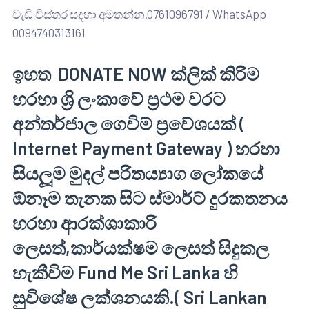
වැඩි විස්තර සදහා අමතන්න.0761096791 / WhatsApp
0094740313161
ඉහත DONATE NOW ක්ලික් කිරිම
හරහා ශ්‍රි ලංකාවේ ප්‍රථම වරට
අන්තර්ජාල ගෙවිම් ප්‍රවේශයක් (
Internet Payment Gateway ) හරහා
සියලූම මුදල් පරිතය්‍යාග ලෝකයේ
ඕනෑම තැනක සිට ස්මාර්ට් දුරකතනය
හරහා ආරක්ශාකාරි
ලෙසත්,කාර්යක්ෂම ලෙසත් සිදුකල
හැකීවිම Fund Me Sri Lanka හි
සුවිශේෂ ලක්ශනයකි.( Sri Lankan