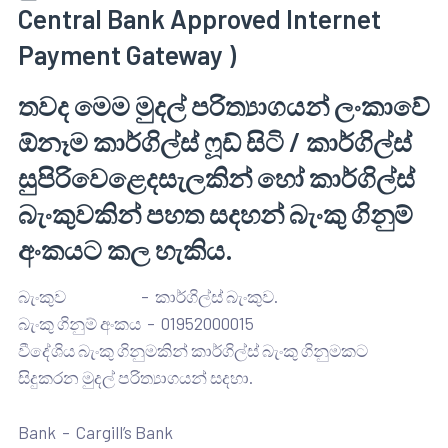
Central Bank Approved Internet
Payment Gateway )
තවද මෙම මුදල් පරිත්‍යාගයන් ලංකාවේ
ඕනෑම කාර්ගිල්ස් ෆූඩ් සිටි / කාර්ගිල්ස්
සුපිරිවෙළෙදසැලකින් හෝ කාර්ගිල්ස්
බැංකුවකින් පහත සදහන් බැංකු ගිනුම්
අංකයට කල හැකිය.
බැංකුව – කාර්ගිල්ස් බැංකුව.
බැංකු ගිනුම් අංකය – 01952000015
වීදේශිය බැංකු ගිනුමකින් කාර්ගිල්ස් බැංකු ගිනුමකට
සිදුකරන මුදල් පරිත්‍යාගයන් සදහා.
Bank – Cargill’s Bank