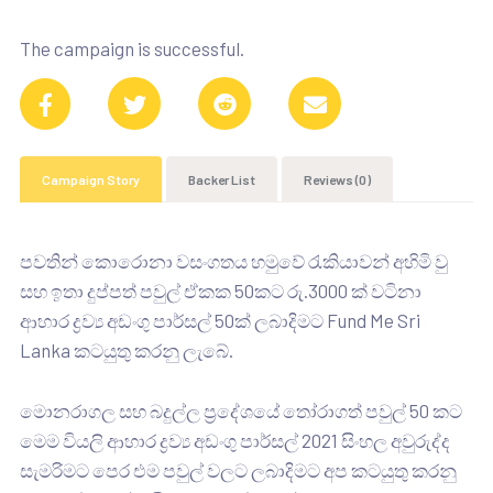
The campaign is successful.
Campaign Story
Backer List
Reviews (0)
පවතින් කොරොනා වසංගතය හමුවේ රැකියාවන් අහිමි වු
සහ ඉතා දුප්පත් පවුල් ඒකක 50කට රු.3000 ක් වටිනා
ආහාර ද්‍රව්‍ය අඩංගු පාර්සල් 50ක් ලබාදිමට Fund Me Sri
Lanka කටයුතු කරනු ලැබේ.
මොනරාගල සහ බදුල්ල ප්‍රදේශයේ තෝරාගත් පවුල් 50 කට
මෙම වියලි ආහාර ද්‍රව්‍ය අඩංගු පාර්සල් 2021 සිංහල අවුරුද්ද
සැමරිමට පෙර එම පවුල් වලට ලබාදිමට අප කටයුතු කරනු