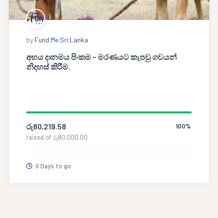
by
Fund Me Sri Lanka
අභය දානමය පිංකම – මරණයට කැපවු ගවයන්
නිදහස් කිරීම.
රු
80,219.58
100%
raised of
රු
80,000.00
0 Days to go